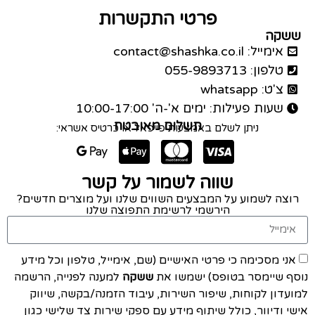
פרטי התקשרות
ששקה
אימייל: contact@shashka.co.il
טלפון: 055-9893713
צ'ט: whatsapp
שעות פעילות: ימים א'-ה' 10:00-17:00
תשלום מאובטח
ניתן לשלם באמצעות פייפאל או כרטיס אשראי:
שווה לשמור על קשר
רוצה לשמוע על המבצעים השווים שלנו ועל מוצרים חדשים?
הירשמי לרשימת התפוצה שלנו
אני מסכימה כי פרטי האישיים (שם, אימייל, טלפון וכל מידע
נוסף שיימסר בטופס) ישמשו את
ששקה
למענה לפנייה, הרשמה
למועדון לקוחות, שיפור השירות, עיבוד הזמנה/בקשה, שיווק
אישי ודיוור, כולל שיתוף מידע עם ספקי שירות צד שלישי כגון