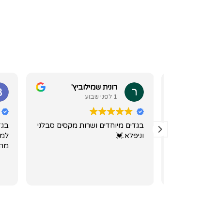
רונית שמילוביץ'
1 לפני שבוע
ים בעולם
בגדים מיוחדים ושרות מקסים סבלני
בגדים
וניפלא.💓
למחרת
 משהו
מההז