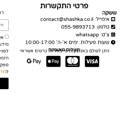
פרטי התקשרות
ששקה
רו
אימייל: contact@shashka.co.il
טלפון: 055-9893713
צ'ט: whatsapp
אנ
שעות פעילות: ימים א'-ה' 10:00-17:00
מידע
תשלום מאובטח
ניתן לשלם באמצעות פייפאל או כרטיס אשראי:
לפני
הזמנה
ל
מדי