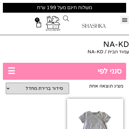
משלוח חינם מעל 199 ש״ח
0
NA-KD
עמוד הבית
/ NA-KD
☰
סנני לפי
מציג תוצאה אחת