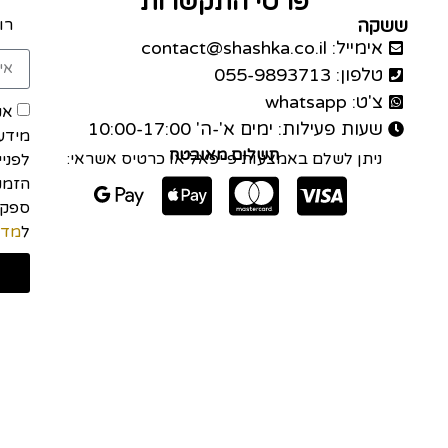
פרטי התקשרות
ששקה
רו
אימייל: contact@shashka.co.il
טלפון: 055-9893713
צ'ט: whatsapp
אנ
שעות פעילות: ימים א'-ה' 10:00-17:00
מידע
תשלום מאובטח
ניתן לשלם באמצעות פייפאל או כרטיס אשראי:
לפני
הזמנה
ל
מדי