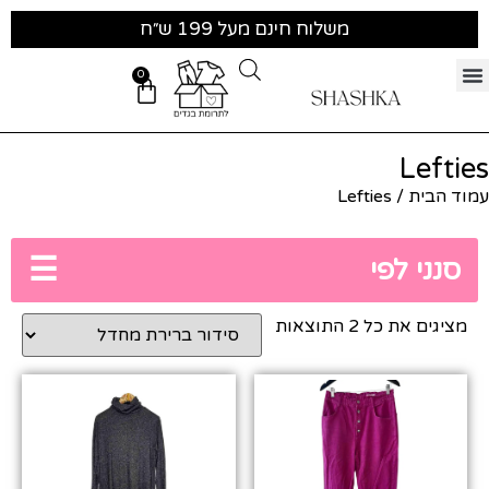
משלוח חינם מעל 199 ש״ח
0
Lefties
עמוד הבית
/ Lefties
☰
סנני לפי
מציגים את כל ⁦2⁩ התוצאות