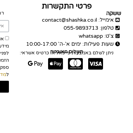
פרטי התקשרות
ששקה
רו
אימייל: contact@shashka.co.il
טלפון: 055-9893713
צ'ט: whatsapp
אנ
שעות פעילות: ימים א'-ה' 10:00-17:00
מידע
תשלום מאובטח
ניתן לשלם באמצעות פייפאל או כרטיס אשראי:
לפני
הזמנה
ל
מדי