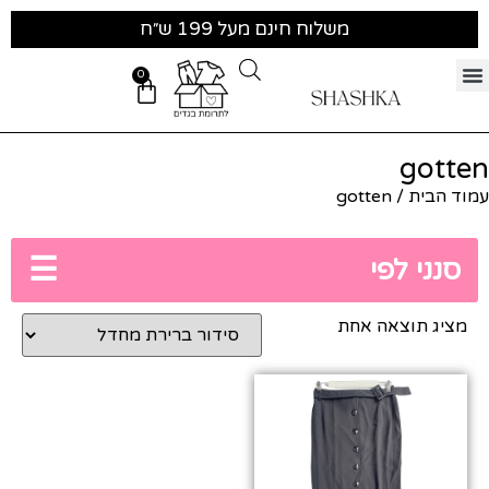
משלוח חינם מעל 199 ש״ח
0
gotten
עמוד הבית
/ gotten
☰
סנני לפי
מציג תוצאה אחת