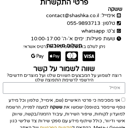
פרטי התקשרות
ששקה
אימייל: contact@shashka.co.il
טלפון: 055-9893713
צ'ט: whatsapp
שעות פעילות: ימים א'-ה' 10:00-17:00
תשלום מאובטח
ניתן לשלם באמצעות פייפאל או כרטיס אשראי:
שווה לשמור על קשר
רוצה לשמוע על המבצעים השווים שלנו ועל מוצרים חדשים?
הירשמי לרשימת התפוצה שלנו
אני מסכימה כי פרטי האישיים (שם, אימייל, טלפון וכל מידע
נוסף שיימסר בטופס) ישמשו את
ששקה
למענה לפנייה, הרשמה
למועדון לקוחות, שיפור השירות, עיבוד הזמנה/בקשה, שיווק
אישי ודיוור, כולל שיתוף מידע עם ספקי שירות צד שלישי כגון
Google ו-Meta, בהתאם ל
מדיניות הפרטיות
של האתר.