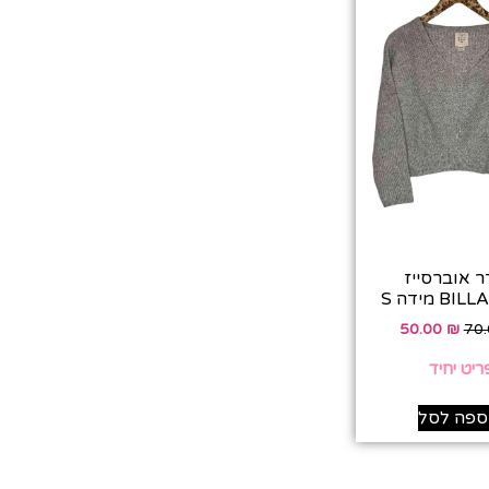
ר אוברסייז
 מידה S
50.00
₪
70
ריט יחיד
ספה לסל