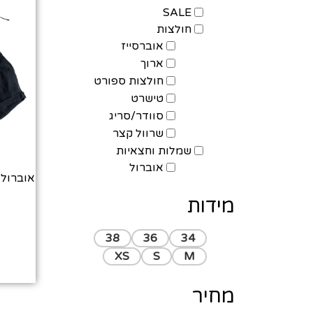
SALE
חולצות
אוברסייז
ארוך
חולצות ספורט
טישרט
סוודר/סריג
שרוול קצר
שמלות וחצאיות
אוברול
מידות
38
36
34
XS
S
M
מחיר