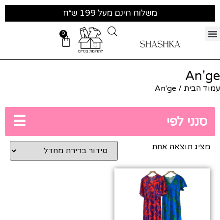
משלוח חינם מעל 199 ש״ח
0
An'ge
עמוד הבית
/ An'ge
☰
סנני לפי
מציג תוצאה אחת