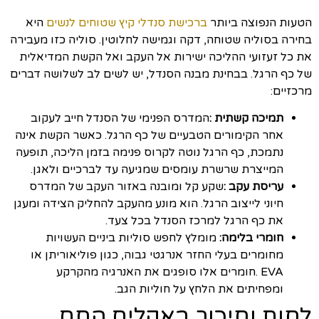
הטעות הנפוצה ביותר
ברכישת סנדלי קיץ שטוחים לנשים
היא
בחירה בסוליה שטוחה, דקה וגמישה לחלוטין. סוליה כזו מעבירה
את כל זעזועי ההליכה ישירות אל העקב ואל הקשת המדיאלית
של כף הרגל. בבחינת מבנה הסנדל, יש לשים לב לשלושה דברים
מרכזיים:
תמיכה קשתית
:
המדרס הפנימי של הסנדל חייב לעקוב
אחר הקימורים הטבעיים של כף הרגל. כאשר הקשת אינה
נתמכת, כף הרגל נוטה לקרוס פנימה בזמן הליכה, תופעה
המייצרת שרשרת עומסים שמגיעה עד לברכיים ולאגן.
עריסת עקב
:
שקע קל ומובנה באזור העקב של המדרס
חיוני לייצוב הרגל. הוא מונע מהעקב להחליק הצידה ומעגן
את כף הרגל למרכז הסנדל בכל צעד.
חומרי בלימה
:
מומלץ לחפש סוליות ביניים העשויות
מחומרים בעלי החזר אנרגטי גבוה, כגון פוליאוריתן או
EVA .חומרים אלו סופגים את האנרגיה מהקרקע
ומפחיתים את הלחץ על חוליות הגב.
לחות וחיכוך באקלים החם