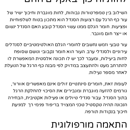
השילוב בין טמפרטורות גבוהות, לחות מוגברת וחיכוך ישיר של
עור כף הרגל עם רצועות הסנדל הוא מתכון בטוח לשלפוחיות
ופציעות. חומר הגלם ממנו עשוי הסנדל קובע האם הסנדל ינשום
או ייצר חום מוגבר.
עור טבעי וזמש נחשבים לחומרי הגלם האולטימטיביים לסנדלים
עירוניים ולסנדלי ערב. העור הוא חומר נקבובי ונושם שסופח
לחות ביעילות, ומעבר לכך יש לו תכונה אלסטית המאפשרת לו
להתרחב מעט ולהתעצב במדויק לפי מבנה כף הרגל של הנועלת
לאחר מספר נעילות.
לעומת זאת, חומרים סינתטיים זולים אינם מאפשרים אוורור,
גורמים להזעה מוגברת ומגבירים את הסיכוי להחלקת הרגל
בתוך הסנדל. עבור סנדלי טיולים או פעילות אקטיבית, הבחירה
הנכונה תהיה טקסטיל טכני המצויד בריפוד פנימי רך למניעת
חיכוך בנקודות תורפה.
התאמה מורפולוגית