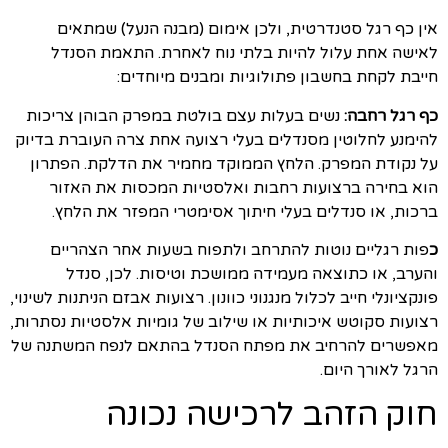
אין כף רגל סטנדרטית, ולכן אימום (מבנה הנעל) שמתאים
לאישה אחת עלול להיות בלתי נוח לאחרת. התאמת הסנדל
חייבת לקחת בחשבון פתולוגיות ומבנים מיוחדים:
כף רגל רחבה
:
נשים בעלות עצם בולטת במפרק הבוהן צריכות
להימנע לחלוטין מסנדלים בעלי רצועה אחת צרה העוברת בדיוק
על נקודת המפרק. הלחץ הממוקד מחמיר את הדלקת. הפתרון
הוא בחירה ברצועות רחבות ואלסטיות המכסות את האזור
ברכות, או סנדלים בעלי חיתוך אסימטרי המפזר את הלחץ.
כ
פות רגליים נוטות להתרחב ולתפוח בשעות אחר הצהריים
והערב, או כתוצאה מעמידה ממושכת וטיסות. לכן, סנדל
פונקציונלי חייב לכלול מנגנוני כוונון. רצועות אבזם הניתנות לשינוי,
רצועות סקוטש איכותיות או שילוב של גומיות אלסטיות נסתרות,
מאפשרים להרחיב את מפתח הסנדל בהתאם לנפח המשתנה של
הרגל לאורך היום.
חוק הזהב לרכישה נכונה