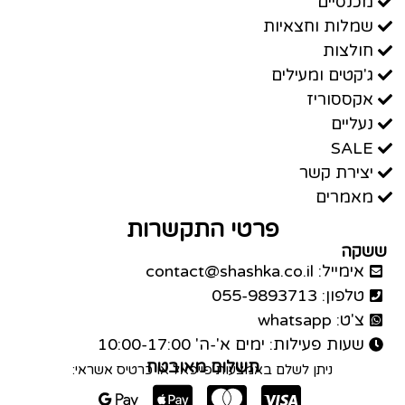
מכנסיים
שמלות וחצאיות
חולצות
ג'קטים ומעילים
אקססוריז
נעליים
SALE
יצירת קשר
מאמרים
פרטי התקשרות
ששקה
אימייל: contact@shashka.co.il
טלפון: 055-9893713
צ'ט: whatsapp
שעות פעילות: ימים א'-ה' 10:00-17:00
תשלום מאובטח
ניתן לשלם באמצעות פייפאל או כרטיס אשראי: