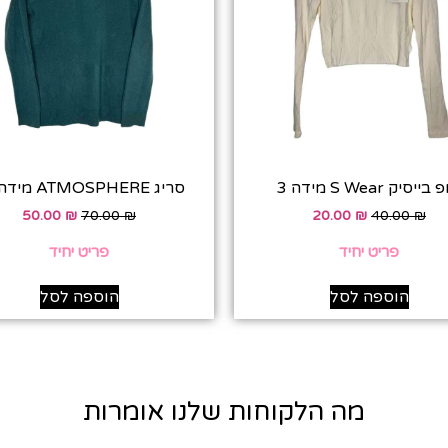
הנחה
בקנייה הראשונה! כולל כפל מבצ
ייסיק S Wear מידה 3
סריג ATMOSPHERE מידה 38
בלת מסרים פרסומיים
50.00
₪
70.00
₪
20.00
₪
40.00
₪
להרשמה
פריט יחיד
פריט יחיד
הוספה לסל
הוספה לסל
מה הלקוחות שלנו אומרות