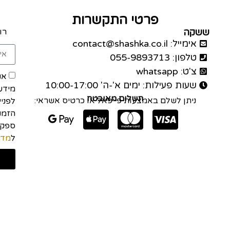
פרטי התקשרות
ששקה
רו
אימייל: contact@shashka.co.il
טלפון: 055-9893713
צ'ט: whatsapp
אנ
שעות פעילות: ימים א'-ה' 10:00-17:00
מידע
תשלום מאובטח
ניתן לשלם באמצעות פייפאל או כרטיס אשראי:
לפני
הזמנה
ל
מדי