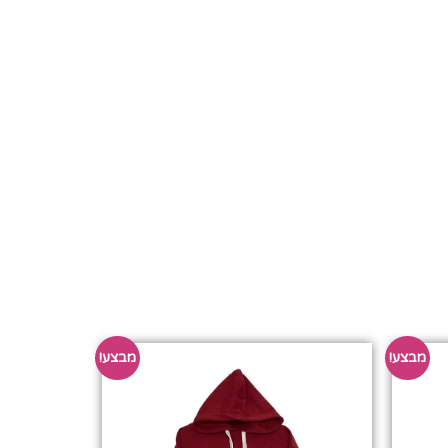
מבצע!
מבצע!
ותהני