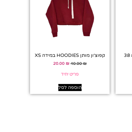
עים!
קפוצ׳ון מותן HOODIES במידה XS
20.00
₪
40.00
₪
פריט יחיד
הוספה לסל