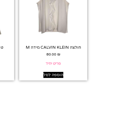
מ-
10% 
חולצה CALVIN KLEIN מידה M
טופ ב
מאשרת ק
80.00
₪
פריט יחיד
הוספה לסל