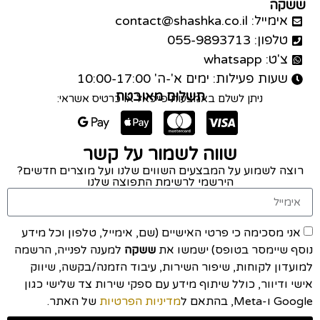
ששקה
אימייל: contact@shashka.co.il
טלפון: 055-9893713
צ'ט: whatsapp
שעות פעילות: ימים א'-ה' 10:00-17:00
תשלום מאובטח
ניתן לשלם באמצעות פייפאל או כרטיס אשראי:
שווה לשמור על קשר
רוצה לשמוע על המבצעים השווים שלנו ועל מוצרים חדשים?
הירשמי לרשימת התפוצה שלנו
אני מסכימה כי פרטי האישיים (שם, אימייל, טלפון וכל מידע
נוסף שיימסר בטופס) ישמשו את
ששקה
למענה לפנייה, הרשמה
למועדון לקוחות, שיפור השירות, עיבוד הזמנה/בקשה, שיווק
אישי ודיוור, כולל שיתוף מידע עם ספקי שירות צד שלישי כגון
Google ו-Meta, בהתאם ל
מדיניות הפרטיות
של האתר.