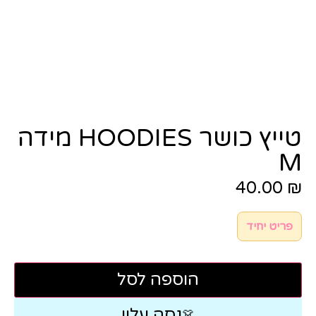
טייץ כושר HOODIES מידה
M
40.00
₪
פריט יחיד
הוספה לסל
נסה עליי
👗