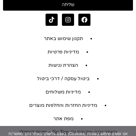
שליחה
תקנון שימוש באתר
מדיניות פרטיות
הצהרת נגישות
ביטול עסקה / דרכי ביטול
מדיניות משלוחים
מדיניות החזרות והחלפות מוצרים
מפת אתר
האתר נבנה ומקודם ע"י
Go Top – שיווק דיגיטלי
אנו עושים שימוש בעוגיות (Cookies) בעצם גלישתך באתר הינך מאשר/ת