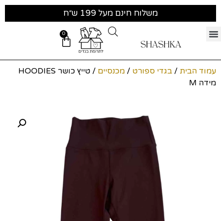
משלוח חינם מעל 199 ש״ח
0
עמוד הבית
/
בגדי ספורט
/
מכנסיים
/ טייץ כושר HOODIES
מידה M