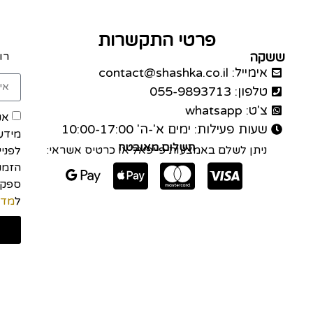
פרטי התקשרות
ששקה
רו
אימייל: contact@shashka.co.il
טלפון: 055-9893713
צ'ט: whatsapp
אנ
שעות פעילות: ימים א'-ה' 10:00-17:00
מידע
תשלום מאובטח
ניתן לשלם באמצעות פייפאל או כרטיס אשראי:
לפני
הזמנה
ל
מדי