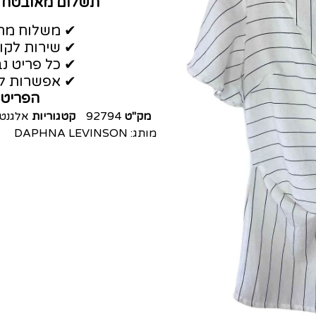
תשלום מאובטח
✔ משלוח מהי
✔ שירות לקו
✔ כל פריט נב
✔ אפשרות לה
הפריט 
מק"ט
92794
קטגוריות
אלגנט
מותג:
DAPHNA LEVINSON