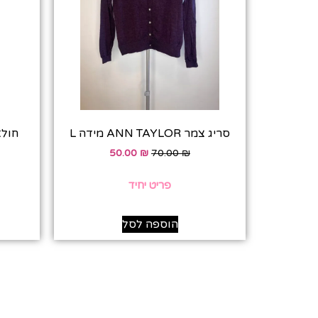
סריג צמר ANN TAYLOR מידה L
חולצה וי
50.00
₪
70.00
₪
פריט יחיד
הוספה לסל