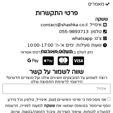
מאמרים
פרטי התקשרות
ששקה
אימייל: contact@shashka.co.il
טלפון: 055-9893713
צ'ט: whatsapp
שעות פעילות: ימים א'-ה' 10:00-17:00
תשלום מאובטח
ניתן לשלם באמצעות פייפאל או כרטיס אשראי:
שווה לשמור על קשר
רוצה לשמוע על המבצעים השווים שלנו ועל מוצרים חדשים?
הירשמי לרשימת התפוצה שלנו
אני מסכימה כי פרטי האישיים (שם, אימייל, טלפון וכל מידע
נוסף שיימסר בטופס) ישמשו את
ששקה
למענה לפנייה, הרשמה
למועדון לקוחות, שיפור השירות, עיבוד הזמנה/בקשה, שיווק