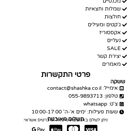
מכנסיים
שמלות וחצאיות
חולצות
ג'קטים ומעילים
אקססוריז
נעליים
SALE
יצירת קשר
מאמרים
פרטי התקשרות
ששקה
אימייל: contact@shashka.co.il
טלפון: 055-9893713
צ'ט: whatsapp
שעות פעילות: ימים א'-ה' 10:00-17:00
תשלום מאובטח
ניתן לשלם באמצעות פייפאל או כרטיס אשראי: