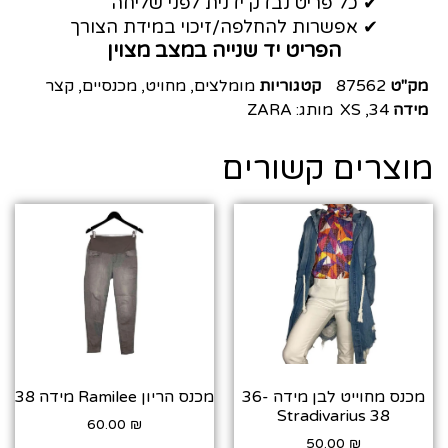
✔ כל פריט נבדק ידנית לפני שליחה
✔ אפשרות להחלפה/זיכוי במידת הצורך
הפריט יד שנייה במצב מצוין
מק"ט
87562
קטגוריות
מומלצים
,
מחויט
,
מכנסיים
,
קצר
מידה
34
,
XS
מותג:
ZARA
מוצרים קשורים
מכנס מחוייט לבן מידה 36-
מכנס הריון Ramilee מידה 38
38 Stradivarius
60.00
₪
50.00
₪