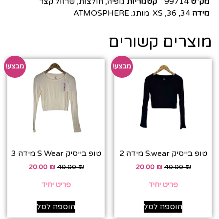
מק"ט
99714
קטגוריות
גופיה
,
חולצות
,
שרוול קצר
מידה
34
,
36
,
XS
מותג:
ATMOSPHERE
מוצרים קשורים
מבצע!
מבצע!
טופ בייסיק S.wear מידה 2
טופ בייסיק S Wear מידה 3
20.00
₪
40.00
₪
20.00
₪
40.00
₪
פריט יחיד
פריט יחיד
הוספה לסל
הוספה לסל