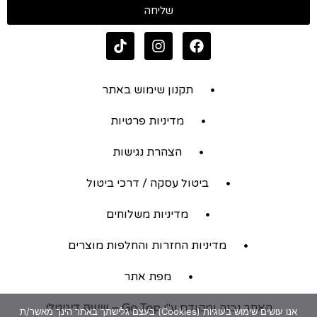
שליחה
תקנון שימוש באתר
מדיניות פרטיות
הצהרת נגישות
ביטול עסקה / דרכי ביטול
מדיניות משלוחים
מדיניות החזרות והחלפות מוצרים
מפת אתר
האתר נבנה ומקודם ע"י
Go Top – שיווק דיגיטלי
אנו עושים שימוש בעוגיות (Cookies) בעצם גלישתך באתר הינך מאשר/ת