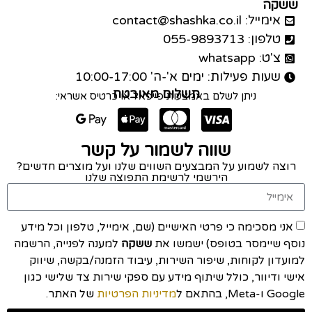
ששקה
אימייל: contact@shashka.co.il
טלפון: 055-9893713
צ'ט: whatsapp
שעות פעילות: ימים א'-ה' 10:00-17:00
תשלום מאובטח
ניתן לשלם באמצעות פייפאל או כרטיס אשראי:
שווה לשמור על קשר
רוצה לשמוע על המבצעים השווים שלנו ועל מוצרים חדשים?
הירשמי לרשימת התפוצה שלנו
אני מסכימה כי פרטי האישיים (שם, אימייל, טלפון וכל מידע
נוסף שיימסר בטופס) ישמשו את
ששקה
למענה לפנייה, הרשמה
למועדון לקוחות, שיפור השירות, עיבוד הזמנה/בקשה, שיווק
אישי ודיוור, כולל שיתוף מידע עם ספקי שירות צד שלישי כגון
Google ו-Meta, בהתאם ל
מדיניות הפרטיות
של האתר.