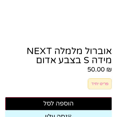
אוברול מלמלה NEXT
מידה S בצבע אדום
50.00
₪
פריט יחיד
הוספה לסל
נסה עליי
👗