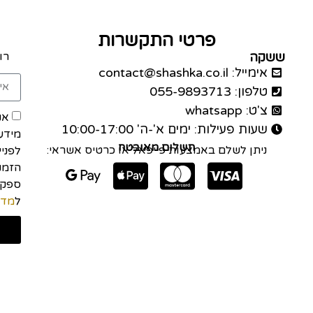
פרטי התקשרות
ששקה
רו
אימייל: contact@shashka.co.il
טלפון: 055-9893713
צ'ט: whatsapp
אנ
שעות פעילות: ימים א'-ה' 10:00-17:00
מידע
תשלום מאובטח
ניתן לשלם באמצעות פייפאל או כרטיס אשראי:
לפני
הזמנה
ל
מדי