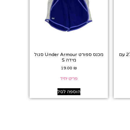
סקיני גזרה גבוהה Lee מידה 27 עם
מכנס ספורט Under Armour סגול
מידה S‎
19.00
₪
פריט יחיד
הוספה לסל