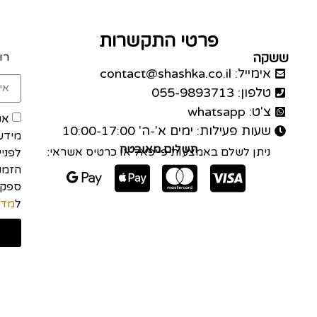
פרטי התקשרות
ששקה
רו
אימייל: contact@shashka.co.il
טלפון: 055-9893713
צ'ט: whatsapp
אנ
שעות פעילות: ימים א'-ה' 10:00-17:00
מידע
תשלום מאובטח
ניתן לשלם באמצעות פייפאל או כרטיס אשראי:
לפני
הזמנה
ל
מדי