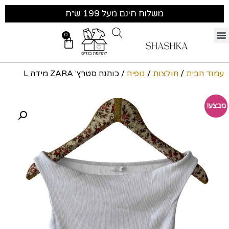
משלוח חינם מעל 199 ש״ח
0
עמוד הבית
/
חולצות
/
גופיה
/ כותנה סטרץ' ZARA מידה L
מבצע!