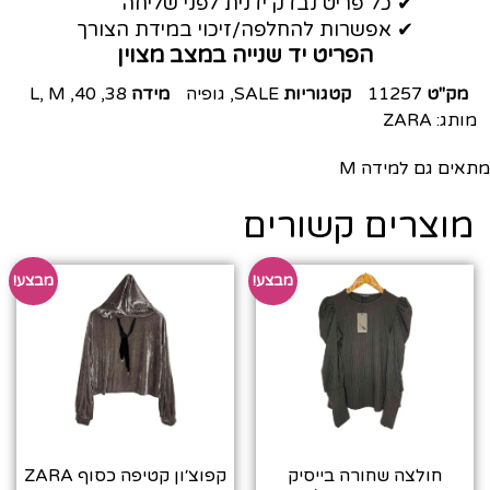
✔ כל פריט נבדק ידנית לפני שליחה
✔ אפשרות להחלפה/זיכוי במידת הצורך
הפריט יד שנייה במצב מצוין
מק"ט
11257
קטגוריות
SALE
,
גופיה
מידה
38
,
40
,
M
,
L
מותג:
ZARA
מתאים גם למידה M
מוצרים קשורים
מבצע!
מבצע!
חולצה שחורה בייסיק
קפוצ׳ון קטיפה כסוף ZARA